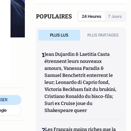
POPULAIRES
24 Heures
7 Jours
PLUS LUS
PLUS PARTAGES
1
Jean Dujardin & Laetitia Casta
étrennent leurs nouveaux
amours, Vanessa Paradis &
Samuel Benchetrit enterrent le
leur; Leonardo di Caprio fond,
Victoria Beckham fait du brukini,
Cristiano Ronaldo du bisco-fils;
SER
Suri ex Cruise joue du
ogle
Shakespeare queer
2
Les Français moins riches que la