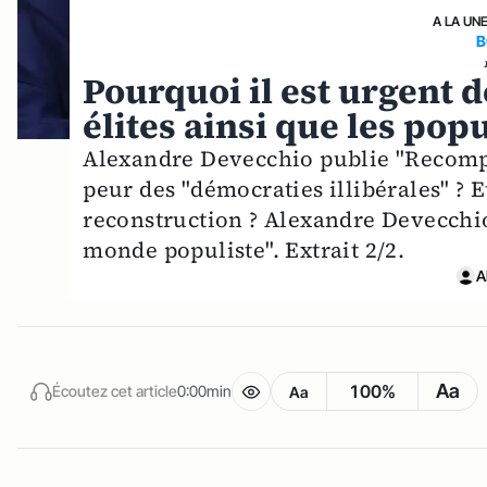
A LA UN
B
Pourquoi il est urgent d
élites ainsi que les pop
Alexandre Devecchio publie "Recompos
peur des "démocraties illibérales" ? 
reconstruction ? Alexandre Devecchio
monde populiste". Extrait 2/2.
A
Aa
100%
Écoutez cet article
0:00min
Aa