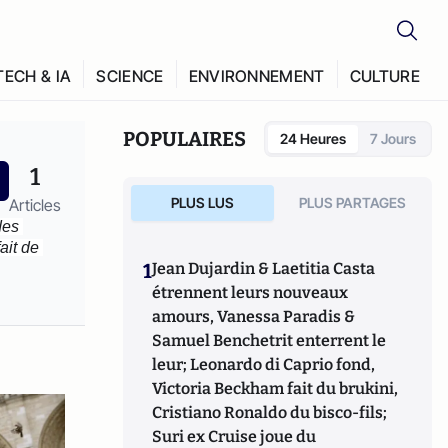
TECH & IA
SCIENCE
ENVIRONNEMENT
CULTURE
POPULAIRES
24 Heures
7 Jours
1
PLUS LUS
PLUS PARTAGES
Articles
es 
it de 
1
Jean Dujardin & Laetitia Casta
étrennent leurs nouveaux
amours, Vanessa Paradis &
Samuel Benchetrit enterrent le
leur; Leonardo di Caprio fond,
Victoria Beckham fait du brukini,
Cristiano Ronaldo du bisco-fils;
Suri ex Cruise joue du