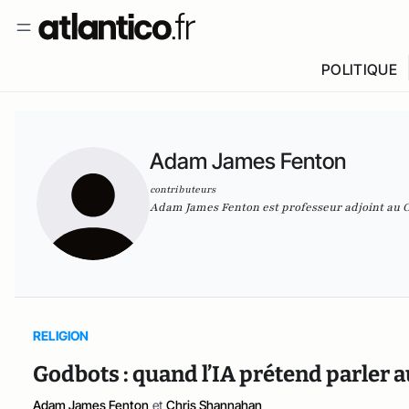
POLITIQUE
Adam James Fenton
contributeurs
Adam James Fenton est professeur adjoint au Cen
RELIGION
Godbots : quand l’IA prétend parler 
Adam James Fenton
et
Chris Shannahan