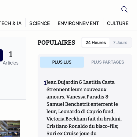
TECH & IA
SCIENCE
ENVIRONNEMENT
CULTURE
POPULAIRES
24 Heures
7 Jours
1
PLUS LUS
PLUS PARTAGES
Articles
1
Jean Dujardin & Laetitia Casta
étrennent leurs nouveaux
amours, Vanessa Paradis &
Samuel Benchetrit enterrent le
leur; Leonardo di Caprio fond,
Victoria Beckham fait du brukini,
Cristiano Ronaldo du bisco-fils;
Suri ex Cruise joue du