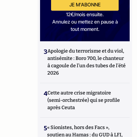
JE M'ABONNE
12€/mois ensuite.
Annulez ou mettez en pause à
tout moment.
3
Apologie du terrorisme et du viol,
antisémite : Boro 700, le chanteur
à cagoule de l’un des tubes de l’été
2026
4
Cette autre crise migratoire
(semi-orchestrée) qui se profile
après Ceuta
5
« Sionistes, hors des Facs »,
soutien au Hamas : du GUD à LFI,