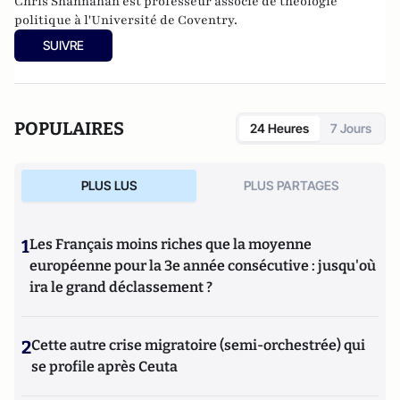
Chris Shannahan est professeur associé de théologie
politique à l'Université de Coventry.
SUIVRE
POPULAIRES
24 Heures
7 Jours
PLUS LUS
PLUS PARTAGES
1
Les Français moins riches que la moyenne
européenne pour la 3e année consécutive : jusqu'où
ira le grand déclassement ?
2
Cette autre crise migratoire (semi-orchestrée) qui
se profile après Ceuta