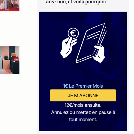
ans : non, et voilà pourquoi
1€ Le Premier Mois
JE M'ABONNE
12€/mois ensuite.
Annulez ou mettez en pause à
tout moment.