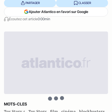
PARTAGER
CLASSER
Ajouter Atlantico en favori sur Google
Écoutez cet article
0:00min
MOTS-CLES
Toy Story 5 ,
Toy Story ,
film ,
cinéma ,
blockbusters ,