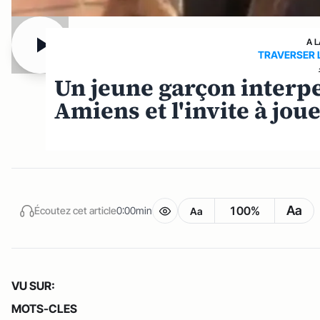
A 
TRAVERSER L
Un jeune garçon inter
Amiens et l'invite à jou
Aa
100%
Écoutez cet article
0:00min
Aa
VU SUR:
MOTS-CLES