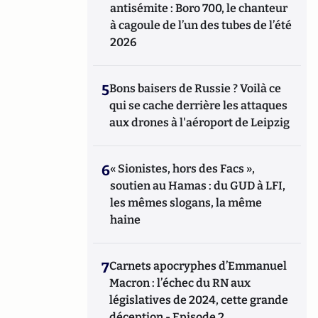
antisémite : Boro 700, le chanteur
à cagoule de l’un des tubes de l’été
2026
5
Bons baisers de Russie ? Voilà ce
qui se cache derrière les attaques
aux drones à l'aéroport de Leipzig
6
« Sionistes, hors des Facs »,
soutien au Hamas : du GUD à LFI,
les mêmes slogans, la même
haine
7
Carnets apocryphes d’Emmanuel
Macron : l’échec du RN aux
législatives de 2024, cette grande
déception - Episode 2