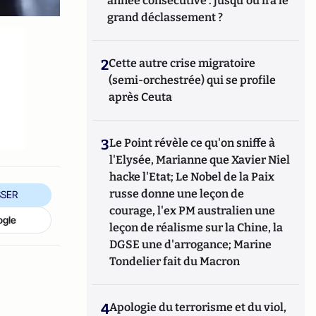
année consécutive : jusqu'où ira le
grand déclassement ?
2
Cette autre crise migratoire
(semi-orchestrée) qui se profile
après Ceuta
3
Le Point révèle ce qu'on sniffe à
l'Elysée, Marianne que Xavier Niel
hacke l'Etat; Le Nobel de la Paix
russe donne une leçon de
SER
courage, l'ex PM australien une
ogle
leçon de réalisme sur la Chine, la
DGSE une d'arrogance; Marine
Tondelier fait du Macron
4
Apologie du terrorisme et du viol,