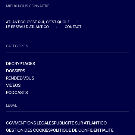
MIEUX NOUS CONNAITRE
ATLANTICO C'EST QUI, C'EST QUOI ?
/
LE RESEAU D'ATLANTICO
/
CONTACT
CATEGORIES
DECRYPTAGES
DOSSIERS
RENDEZ-VOUS
VIDEOS
PODCASTS
LEGAL
CGV
MENTIONS LEGALES
PUBLICITE SUR ATLANTICO
GESTION DES COOKIES
POLITIQUE DE CONFIDENTIALITE