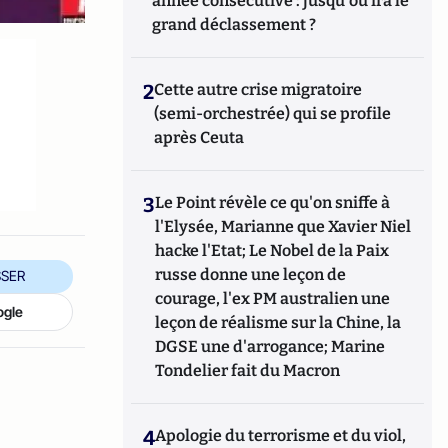
année consécutive : jusqu'où ira le
grand déclassement ?
2
Cette autre crise migratoire
(semi-orchestrée) qui se profile
après Ceuta
3
Le Point révèle ce qu'on sniffe à
l'Elysée, Marianne que Xavier Niel
hacke l'Etat; Le Nobel de la Paix
russe donne une leçon de
SER
courage, l'ex PM australien une
ogle
leçon de réalisme sur la Chine, la
DGSE une d'arrogance; Marine
Tondelier fait du Macron
4
Apologie du terrorisme et du viol,