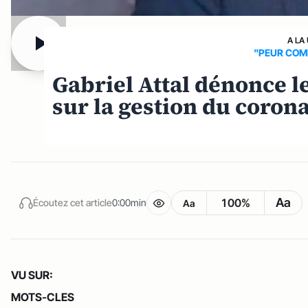
A LA
"PEUR COM
Gabriel Attal dénonce l
sur la gestion du coron
Aa
100%
Écoutez cet article
0:00min
Aa
VU SUR:
MOTS-CLES