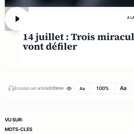
A L
14 juillet : Trois mirac
vont défiler
Aa
100%
Écoutez cet article
0:00min
Aa
VU SUR:
MOTS-CLES