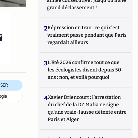
année consécutive : jusqu'où ira le
grand déclassement ?
2
Répression en Iran : ce qui s'est
i
vraiment passé pendant que Paris
regardait ailleurs
3
L’été 2026 confirme tout ce que
les écologistes disent depuis 50
ans : non, et voilà pourquoi
SER
ogle
4
Xavier Driencourt : l’arrestation
du chef de la DZ Mafia ne signe
qu’une vraie-fausse détente entre
Paris et Alger