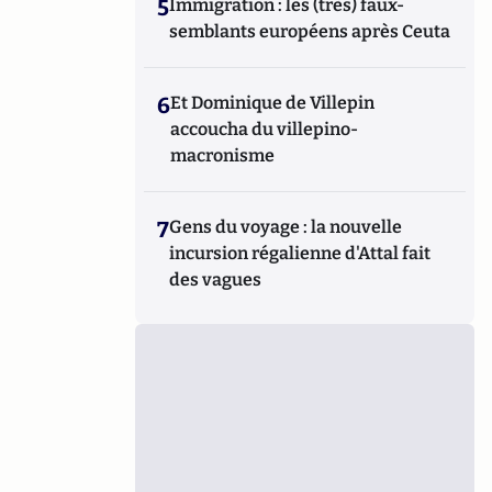
5
Immigration : les (très) faux-
semblants européens après Ceuta
6
Et Dominique de Villepin
accoucha du villepino-
macronisme
7
Gens du voyage : la nouvelle
incursion régalienne d'Attal fait
des vagues