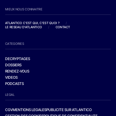
MIEUX NOUS CONNAITRE
ATLANTICO C'EST QUI, C'EST QUOI ?
/
LE RESEAU D'ATLANTICO
/
CONTACT
CATEGORIES
DECRYPTAGES
DOSSIERS
RENDEZ-VOUS
VIDEOS
PODCASTS
LEGAL
CGV
MENTIONS LEGALES
PUBLICITE SUR ATLANTICO
GESTION DES COOKIES
POLITIQUE DE CONFIDENTIALITE