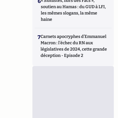
6
« Sionistes, hors des Facs »,
soutien au Hamas : du GUD à LFI,
les mêmes slogans, la même
haine
7
Carnets apocryphes d’Emmanuel
Macron : l’échec du RN aux
législatives de 2024, cette grande
déception - Episode 2