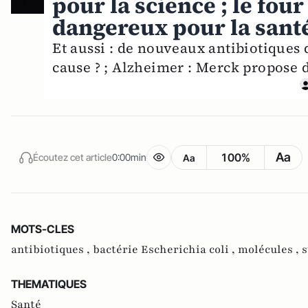
pour la science ; le four
dangereux pour la santé
Et aussi : de nouveaux antibiotiques 
cause ? ; Alzheimer : Merck propose d
Aa
100%
Écoutez cet article
0:00min
Aa
MOTS-CLES
antibiotiques ,
bactérie Escherichia coli ,
molécules ,
s
THEMATIQUES
Santé