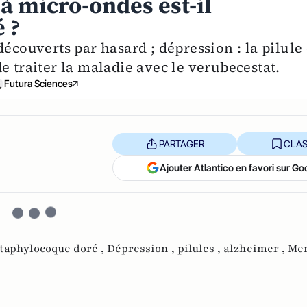
 à micro-ondes est-il
 ?
découverts par hasard ; dépression : la pilule
e traiter la maladie avec le verubecestat.
Futura Sciences
PARTAGER
CLAS
Ajouter Atlantico en favori sur Go
taphylocoque doré ,
Dépression ,
pilules ,
alzheimer ,
Me