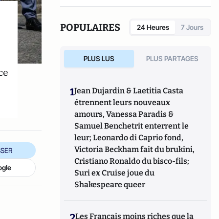
POPULAIRES
24 Heures
7 Jours
PLUS LUS
PLUS PARTAGES
ce
1
Jean Dujardin & Laetitia Casta
étrennent leurs nouveaux
amours, Vanessa Paradis &
Samuel Benchetrit enterrent le
leur; Leonardo di Caprio fond,
Victoria Beckham fait du brukini,
SER
Cristiano Ronaldo du bisco-fils;
ogle
Suri ex Cruise joue du
Shakespeare queer
2
Les Français moins riches que la