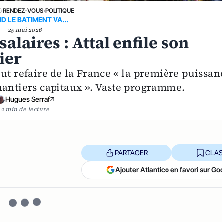
E
›
RENDEZ-VOUS
›
POLITIQUE
D LE BATIMENT VA...
25 mai 2026
alaires : Attal enfile son
ier
ut refaire de la France « la première puissan
hantiers capitaux ». Vaste programme.
Hugues Serraf
2 min de lecture
PARTAGER
CLAS
Ajouter Atlantico en favori sur Go