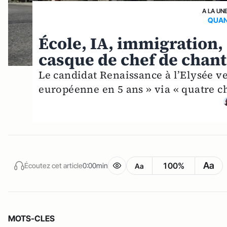
A LA UN
QUAN
École, IA, immigration, s
casque de chef de chant
Le candidat Renaissance à l’Elysée ve
européenne en 5 ans » via « quatre c
Aa
100%
Écoutez cet article
0:00min
Aa
MOTS-CLES