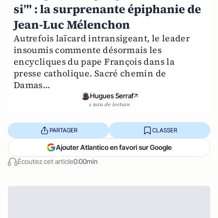
si’" : la surprenante épiphanie de
Jean-Luc Mélenchon
Autrefois laïcard intransigeant, le leader
insoumis commente désormais les
encycliques du pape François dans la
presse catholique. Sacré chemin de
Damas…
Hugues Serraf
2 min de lecture
PARTAGER
CLASSER
Ajouter Atlantico en favori sur Google
Écoutez cet article
0:00min