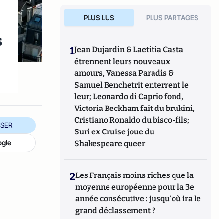
PLUS LUS
PLUS PARTAGES
s
1
Jean Dujardin & Laetitia Casta
étrennent leurs nouveaux
amours, Vanessa Paradis &
Samuel Benchetrit enterrent le
leur; Leonardo di Caprio fond,
Victoria Beckham fait du brukini,
Cristiano Ronaldo du bisco-fils;
SER
Suri ex Cruise joue du
ogle
Shakespeare queer
2
Les Français moins riches que la
moyenne européenne pour la 3e
année consécutive : jusqu'où ira le
grand déclassement ?