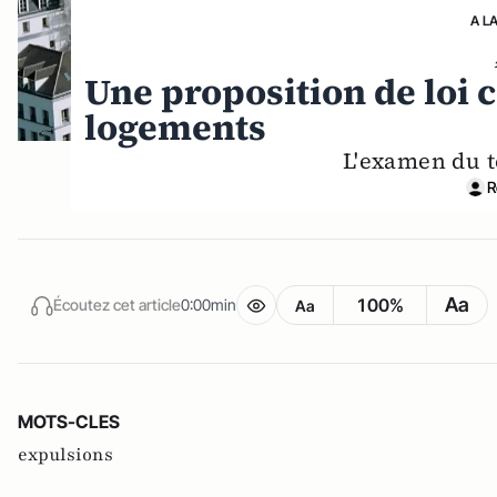
A L
Une proposition de loi c
logements
L'examen du 
R
Aa
100%
Écoutez cet article
0:00min
Aa
MOTS-CLES
expulsions