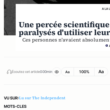
A LA 
Une percée scientifique
paralysés d'utiliser leu
Ces personnes n'avaient absolument
Aa
100%
Écoutez cet article
0:00min
Aa
Lu sur The Independent
VU SUR:
MOTS-CLES