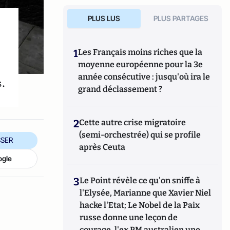
PLUS LUS
PLUS PARTAGES
1
Les Français moins riches que la
moyenne européenne pour la 3e
année consécutive : jusqu'où ira le
.
grand déclassement ?
2
Cette autre crise migratoire
(semi-orchestrée) qui se profile
SER
après Ceuta
ogle
3
Le Point révèle ce qu'on sniffe à
l'Elysée, Marianne que Xavier Niel
hacke l'Etat; Le Nobel de la Paix
russe donne une leçon de
courage, l'ex PM australien une