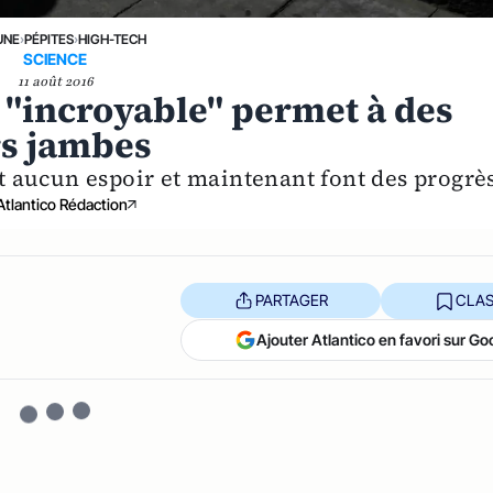
UNE
›
PÉPITES
›
HIGH-TECH
SCIENCE
11 août 2016
 "incroyable" permet à des
rs jambes
 aucun espoir et maintenant font des progrès
Atlantico Rédaction
PARTAGER
CLAS
Ajouter Atlantico en favori sur Go