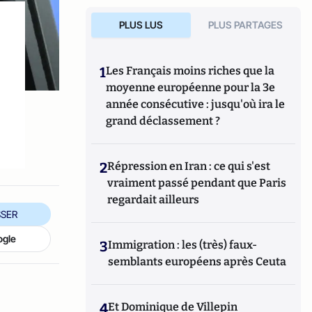
PLUS LUS
PLUS PARTAGES
1
Les Français moins riches que la
moyenne européenne pour la 3e
année consécutive : jusqu'où ira le
grand déclassement ?
2
Répression en Iran : ce qui s'est
vraiment passé pendant que Paris
regardait ailleurs
SER
ogle
3
Immigration : les (très) faux-
semblants européens après Ceuta
4
Et Dominique de Villepin