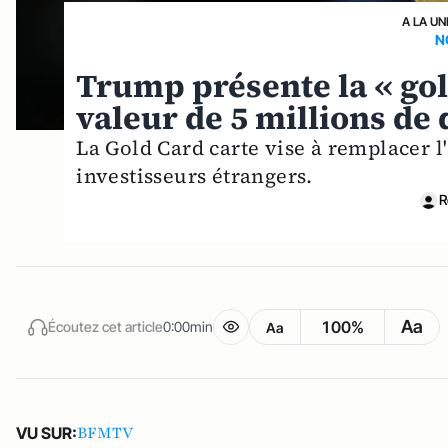
A LA UN
N
Trump présente la « gold
valeur de 5 millions de 
La Gold Card carte vise à remplacer l
investisseurs étrangers.
R
Aa
100%
Écoutez cet article
0:00min
Aa
BFMTV
VU SUR: