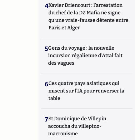
4
Xavier Driencourt : l’arrestation
du chef de la DZ Mafia ne signe
qu’une vraie-fausse détente entre
Paris et Alger
5
Gens du voyage : la nouvelle
incursion régalienne d'Attal fait
des vagues
6
Ces quatre pays asiatiques qui
misent sur l’IA pour renverser la
table
7
Et Dominique de Villepin
accoucha du villepino-
macronisme