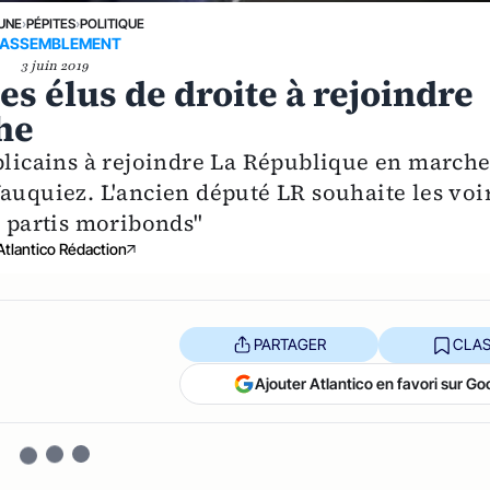
 UNE
›
PÉPITES
›
POLITIQUE
ASSEMBLEMENT
3 juin 2019
es élus de droite à rejoindre
he
ublicains à rejoindre La République en marche
auquiez. L'ancien député LR souhaite les voi
s partis moribonds"
Atlantico Rédaction
PARTAGER
CLAS
Ajouter Atlantico en favori sur Go