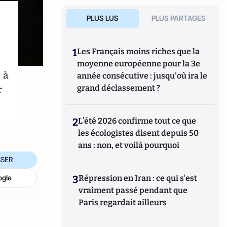
PLUS LUS
PLUS PARTAGES
1
Les Français moins riches que la
moyenne européenne pour la 3e
 à
année consécutive : jusqu'où ira le
r
grand déclassement ?
2
L’été 2026 confirme tout ce que
les écologistes disent depuis 50
ans : non, et voilà pourquoi
SER
ogle
3
Répression en Iran : ce qui s'est
vraiment passé pendant que
Paris regardait ailleurs