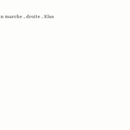
en marche ,
droite ,
Elus