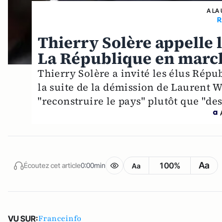
A LA
R
Thierry Solère appelle l
La République en marc
Thierry Solère a invité les élus Rép
la suite de la démission de Laurent W
"reconstruire le pays" plutôt que "de
Aa
100%
Écoutez cet article
0:00min
Aa
Franceinfo
VU SUR: