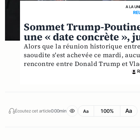
A LA UN
RE
Sommet Trump-Poutine : 
une « date concrète », 
Alors que la réunion historique entr
saoudite s'est achevée ce mardi, aucu
rencontre entre Donald Trump et Vla
R
Aa
100%
Écoutez cet article
0:00min
Aa