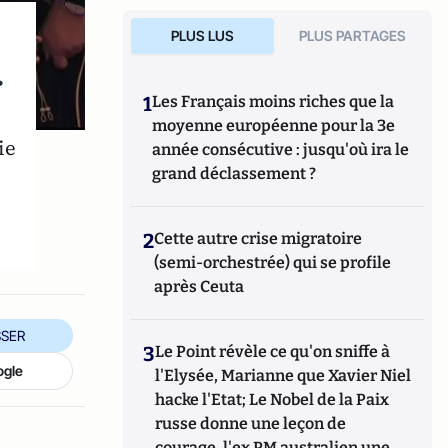
PLUS LUS
PLUS PARTAGES
r
1
Les Français moins riches que la
s
moyenne européenne pour la 3e
ie
année consécutive : jusqu'où ira le
grand déclassement ?
2
Cette autre crise migratoire
(semi-orchestrée) qui se profile
après Ceuta
SER
3
Le Point révèle ce qu'on sniffe à
ogle
l'Elysée, Marianne que Xavier Niel
hacke l'Etat; Le Nobel de la Paix
russe donne une leçon de
courage, l'ex PM australien une