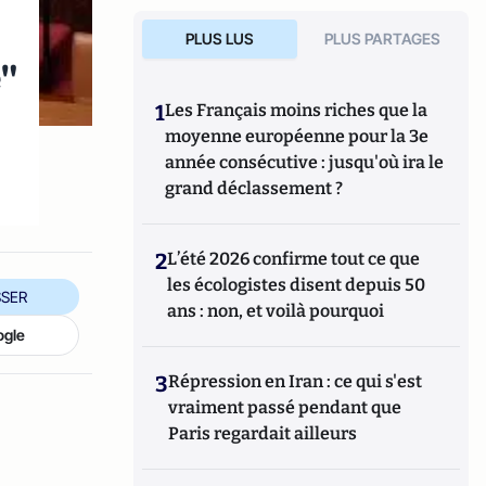
PLUS LUS
PLUS PARTAGES
e"
1
Les Français moins riches que la
moyenne européenne pour la 3e
année consécutive : jusqu'où ira le
grand déclassement ?
2
L’été 2026 confirme tout ce que
les écologistes disent depuis 50
SER
ans : non, et voilà pourquoi
ogle
3
Répression en Iran : ce qui s'est
vraiment passé pendant que
Paris regardait ailleurs