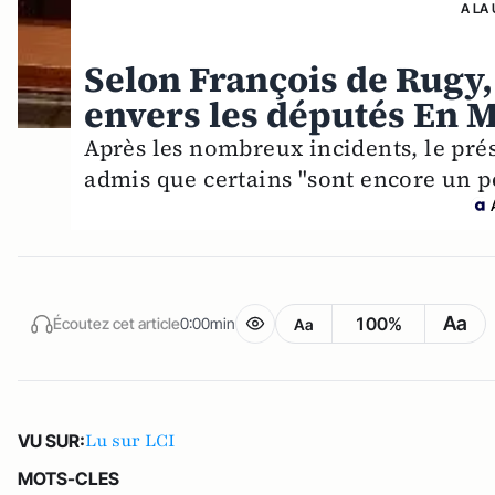
A LA
Selon François de Rugy, 
envers les députés En 
Après les nombreux incidents, le pré
admis que certains "sont encore un pe
Aa
100%
Écoutez cet article
0:00min
Aa
Lu sur LCI
VU SUR:
MOTS-CLES