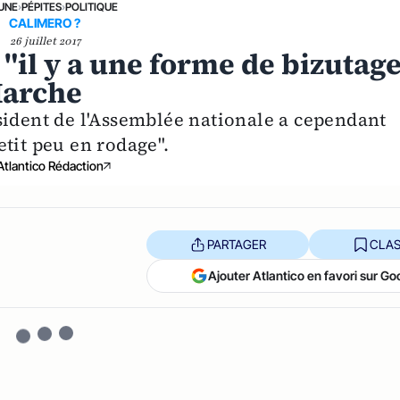
 UNE
›
PÉPITES
›
POLITIQUE
CALIMERO ?
26 juillet 2017
"il y a une forme de bizutag
Marche
sident de l'Assemblée nationale a cependant
tit peu en rodage".
Atlantico Rédaction
PARTAGER
CLAS
Ajouter Atlantico en favori sur Go