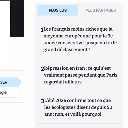
PLUS LUS
PLUS PARTAGES
1
Les Français moins riches que la
moyenne européenne pour la 3e
année consécutive : jusqu'où ira le
grand déclassement ?
2
Répression en Iran : ce qui s'est
vraiment passé pendant que Paris
regardait ailleurs
SER
ogle
3
L’été 2026 confirme tout ce que
les écologistes disent depuis 50
ans : non, et voilà pourquoi