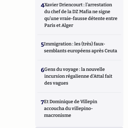
4
Xavier Driencourt : l’arrestation
du chef de la DZ Mafia ne signe
qu’une vraie-fausse détente entre
Paris et Alger
5
Immigration : les (très) faux-
semblants européens après Ceuta
6
Gens du voyage : la nouvelle
incursion régalienne d'Attal fait
des vagues
7
Et Dominique de Villepin
accoucha du villepino-
macronisme