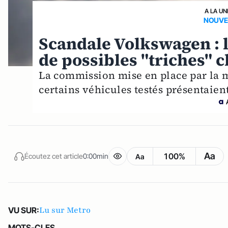
A LA UN
NOUVE
Scandale Volkswagen : 
de possibles "triches" 
La commission mise en place par la 
certains véhicules testés présentaient
Aa
100%
Écoutez cet article
0:00min
Aa
Lu sur Metro
VU SUR:
MOTS-CLES