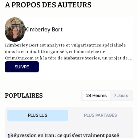
A PROPOS DES AUTEURS
Kimberley Bort
Kimberley Bort
est analyste et vulgarisatrice spécialisée
dans la criminalité organisée, collaboratrice de
CrimOrg.com et à la tête de
Mobstars Stories
, un projet de
contenus sur les réseaux sociaux qui explore les
SUIVRE
dynamiques du crime organisé et ses représentations.
POPULAIRES
24 Heures
7 Jours
PLUS LUS
PLUS PARTAGES
1
Répression en Iran : ce qui s'est vraiment passé