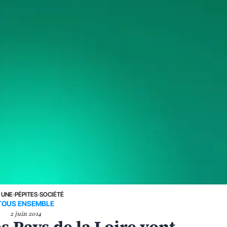
 UNE
›
PÉPITES
›
SOCIÉTÉ
TOUS ENSEMBLE
2 juin 2014