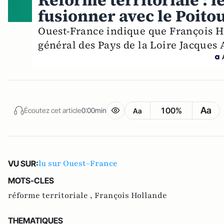
Réforme territoriale : l
fusionner avec le Poito
Ouest-France indique que François Ho
général des Pays de la Loire Jacques 
Aa
100%
Écoutez cet article
0:00min
Aa
lu sur Ouest-France
VU SUR:
MOTS-CLES
réforme territoriale ,
François Hollande
THEMATIQUES