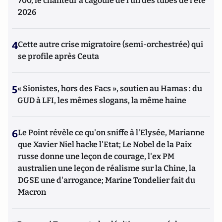
700, le chanteur à cagoule de l’un des tubes de l’été
2026
4
Cette autre crise migratoire (semi-orchestrée) qui
se profile après Ceuta
5
« Sionistes, hors des Facs », soutien au Hamas : du
GUD à LFI, les mêmes slogans, la même haine
6
Le Point révèle ce qu'on sniffe à l'Elysée, Marianne
que Xavier Niel hacke l'Etat; Le Nobel de la Paix
russe donne une leçon de courage, l'ex PM
australien une leçon de réalisme sur la Chine, la
DGSE une d'arrogance; Marine Tondelier fait du
Macron