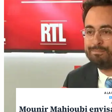
A LA
E
Mounir Mahjoubi envisa