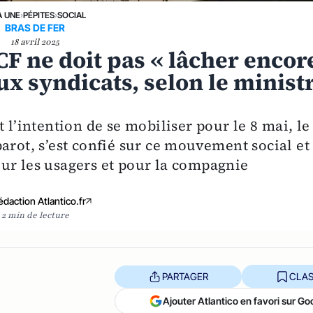
A UNE
›
PÉPITES
›
SOCIAL
BRAS DE FER
18 avril 2025
CF ne doit pas « lâcher encor
ux syndicats, selon le minist
 l’intention de se mobiliser pour le 8 mai, le
arot, s’est confié sur ce mouvement social et
ur les usagers et pour la compagnie
édaction Atlantico.fr
2 min de lecture
PARTAGER
CLAS
Ajouter Atlantico en favori sur Go