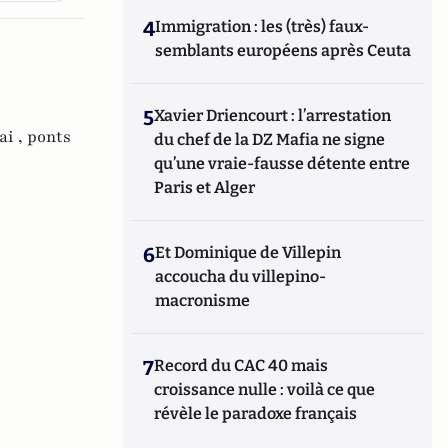
4
Immigration : les (très) faux-
semblants européens après Ceuta
5
Xavier Driencourt : l’arrestation
ai ,
ponts
du chef de la DZ Mafia ne signe
qu’une vraie-fausse détente entre
Paris et Alger
6
Et Dominique de Villepin
accoucha du villepino-
macronisme
7
Record du CAC 40 mais
croissance nulle : voilà ce que
révèle le paradoxe français