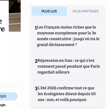
PLUS LUS
PLUS PARTAGES
e
re
1
Les Français moins riches que la
moyenne européenne pour la 3e
année consécutive : jusqu'où ira le
grand déclassement ?
2
Répression en Iran : ce qui s'est
vraiment passé pendant que Paris
regardait ailleurs
3
L’été 2026 confirme tout ce que
les écologistes disent depuis 50
SER
ans : non, et voilà pourquoi
ogle