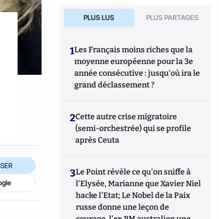
PLUS LUS
PLUS PARTAGES
1
Les Français moins riches que la
moyenne européenne pour la 3e
année consécutive : jusqu'où ira le
grand déclassement ?
2
Cette autre crise migratoire
(semi-orchestrée) qui se profile
après Ceuta
SER
3
Le Point révèle ce qu'on sniffe à
ogle
l'Elysée, Marianne que Xavier Niel
hacke l'Etat; Le Nobel de la Paix
russe donne une leçon de
courage, l'ex PM australien une