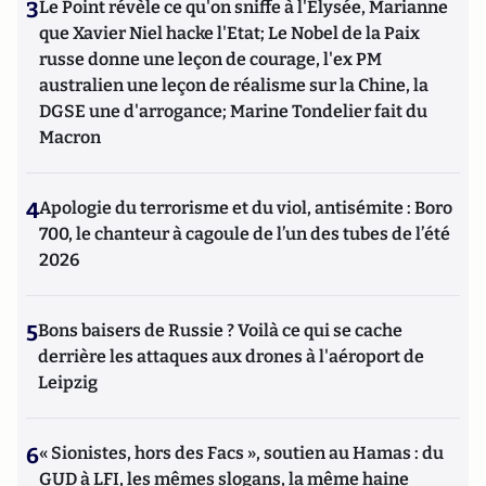
3
Le Point révèle ce qu'on sniffe à l'Elysée, Marianne
que Xavier Niel hacke l'Etat; Le Nobel de la Paix
russe donne une leçon de courage, l'ex PM
australien une leçon de réalisme sur la Chine, la
DGSE une d'arrogance; Marine Tondelier fait du
Macron
4
Apologie du terrorisme et du viol, antisémite : Boro
700, le chanteur à cagoule de l’un des tubes de l’été
2026
5
Bons baisers de Russie ? Voilà ce qui se cache
derrière les attaques aux drones à l'aéroport de
Leipzig
6
« Sionistes, hors des Facs », soutien au Hamas : du
GUD à LFI, les mêmes slogans, la même haine