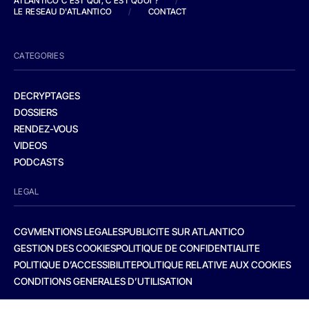
ATLANTICO C'EST QUI, C'EST QUOI ?
/
LE RESEAU D'ATLANTICO
/
CONTACT
CATEGORIES
DECRYPTAGES
DOSSIERS
RENDEZ-VOUS
VIDEOS
PODCASTS
LEGAL
CGV
MENTIONS LEGALES
PUBLICITE SUR ATLANTICO
GESTION DES COOKIES
POLITIQUE DE CONFIDENTIALITE
POLITIQUE D’ACCESSIBILITE
POLITIQUE RELATIVE AUX COOKIES
CONDITIONS GENERALES D’UTILISATION