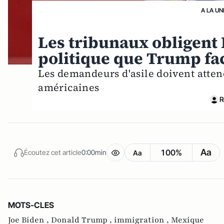
A LA UN
Les tribunaux obligent
politique que Trump fa
Les demandeurs d'asile doivent atten
américaines
R
Aa
100%
Écoutez cet article
0:00min
Aa
MOTS-CLES
Joe Biden ,
Donald Trump ,
immigration ,
Mexique