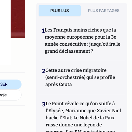
PLUS LUS
PLUS PARTAGES
1
Les Français moins riches que la
moyenne européenne pour la 3e
année consécutive : jusqu'où ira le
grand déclassement ?
2
Cette autre crise migratoire
(semi-orchestrée) qui se profile
après Ceuta
SER
ogle
3
Le Point révèle ce qu'on sniffe à
l'Elysée, Marianne que Xavier Niel
hacke l'Etat; Le Nobel de la Paix
russe donne une leçon de
courage, l'ex PM australien une