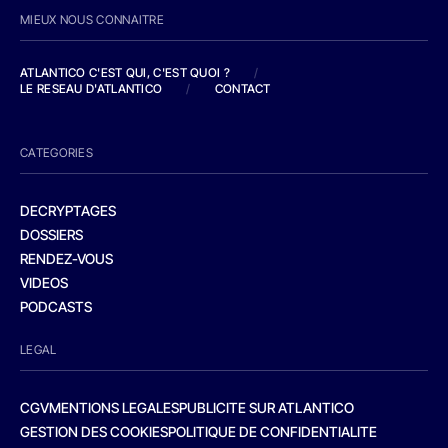
MIEUX NOUS CONNAITRE
ATLANTICO C'EST QUI, C'EST QUOI ?
/
LE RESEAU D'ATLANTICO
/
CONTACT
CATEGORIES
DECRYPTAGES
DOSSIERS
RENDEZ-VOUS
VIDEOS
PODCASTS
LEGAL
CGV
MENTIONS LEGALES
PUBLICITE SUR ATLANTICO
GESTION DES COOKIES
POLITIQUE DE CONFIDENTIALITE