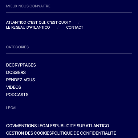
MIEUX NOUS CONNAITRE
ATLANTICO C'EST QUI, C'EST QUOI ?
/
LE RESEAU D'ATLANTICO
/
CONTACT
CATEGORIES
DECRYPTAGES
DOSSIERS
RENDEZ-VOUS
VIDEOS
PODCASTS
LEGAL
CGV
MENTIONS LEGALES
PUBLICITE SUR ATLANTICO
GESTION DES COOKIES
POLITIQUE DE CONFIDENTIALITE