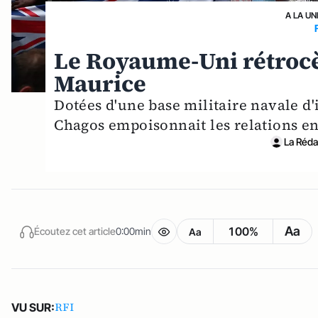
A LA UN
Le Royaume-Uni rétrocèd
Maurice
Dotées d'une base militaire navale d'
Chagos empoisonnait les relations en
La Rédac
Aa
100%
Écoutez cet article
0:00min
Aa
RFI
VU SUR: