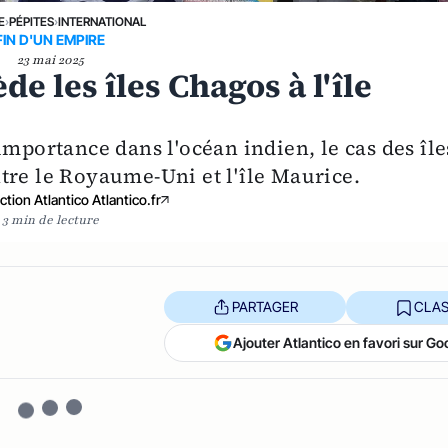
E
›
PÉPITES
›
INTERNATIONAL
FIN D'UN EMPIRE
23 mai 2025
e les îles Chagos à l'île
importance dans l'océan indien, le cas des île
tre le Royaume-Uni et l'île Maurice.
tion Atlantico Atlantico.fr
3 min de lecture
PARTAGER
CLAS
Ajouter Atlantico en favori sur Go