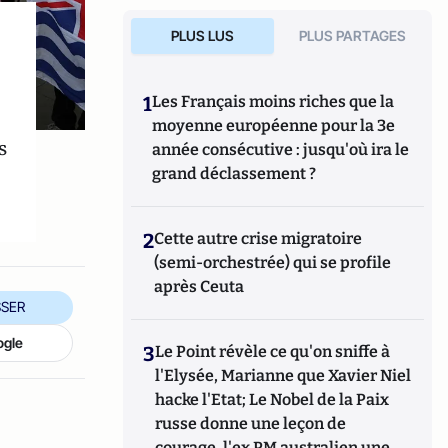
PLUS LUS
PLUS PARTAGES
1
Les Français moins riches que la
moyenne européenne pour la 3e
s
année consécutive : jusqu'où ira le
grand déclassement ?
2
Cette autre crise migratoire
(semi-orchestrée) qui se profile
après Ceuta
SER
ogle
3
Le Point révèle ce qu'on sniffe à
l'Elysée, Marianne que Xavier Niel
hacke l'Etat; Le Nobel de la Paix
russe donne une leçon de
courage, l'ex PM australien une