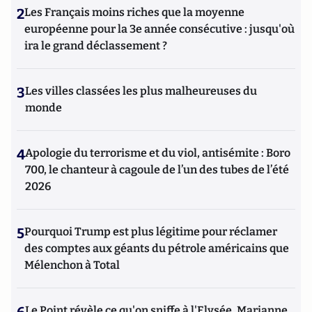
2
Les Français moins riches que la moyenne
européenne pour la 3e année consécutive : jusqu'où
ira le grand déclassement ?
3
Les villes classées les plus malheureuses du
monde
4
Apologie du terrorisme et du viol, antisémite : Boro
700, le chanteur à cagoule de l’un des tubes de l’été
2026
5
Pourquoi Trump est plus légitime pour réclamer
des comptes aux géants du pétrole américains que
Mélenchon à Total
Le Point révèle ce qu'on sniffe à l'Elysée, Marianne