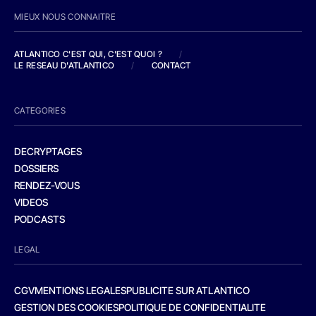
MIEUX NOUS CONNAITRE
ATLANTICO C'EST QUI, C'EST QUOI ?
/
LE RESEAU D'ATLANTICO
/
CONTACT
CATEGORIES
DECRYPTAGES
DOSSIERS
RENDEZ-VOUS
VIDEOS
PODCASTS
LEGAL
CGV
MENTIONS LEGALES
PUBLICITE SUR ATLANTICO
GESTION DES COOKIES
POLITIQUE DE CONFIDENTIALITE