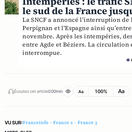
Intempéries : le trafic
le sud de la France jus
La SNCF a annoncé l’interruption de l
Perpignan et l'Espagne ainsi qu’entre
novembre. Après les intempéries, de
entre Agde et Béziers. La circulation
interrompue.
Aa
100%
Écoutez cet article
0:00min
Aa
Franceinfo - France 2 - France 3
VU SUR: