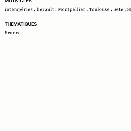
MOTS-CLES
intempéries ,
herault ,
Montpellier ,
Toulouse ,
Sète ,
S
THEMATIQUES
France