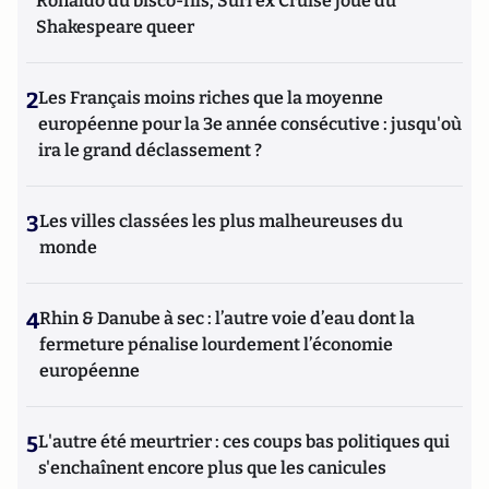
Ronaldo du bisco-fils; Suri ex Cruise joue du
Shakespeare queer
2
Les Français moins riches que la moyenne
européenne pour la 3e année consécutive : jusqu'où
ira le grand déclassement ?
3
Les villes classées les plus malheureuses du
monde
4
Rhin & Danube à sec : l’autre voie d’eau dont la
fermeture pénalise lourdement l’économie
européenne
5
L'autre été meurtrier : ces coups bas politiques qui
s'enchaînent encore plus que les canicules