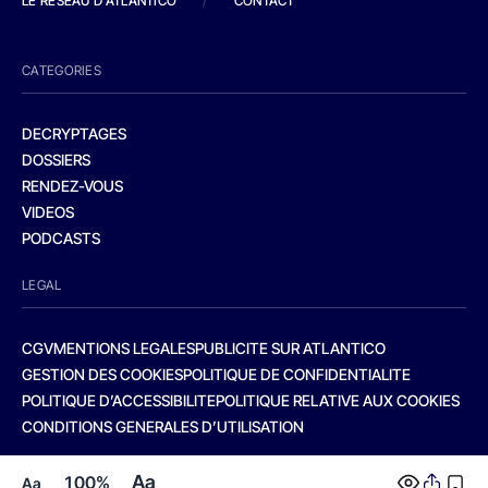
LE RESEAU D'ATLANTICO
/
CONTACT
CATEGORIES
DECRYPTAGES
DOSSIERS
RENDEZ-VOUS
VIDEOS
PODCASTS
LEGAL
CGV
MENTIONS LEGALES
PUBLICITE SUR ATLANTICO
GESTION DES COOKIES
POLITIQUE DE CONFIDENTIALITE
POLITIQUE D’ACCESSIBILITE
POLITIQUE RELATIVE AUX COOKIES
CONDITIONS GENERALES D’UTILISATION
Aa
100%
Aa