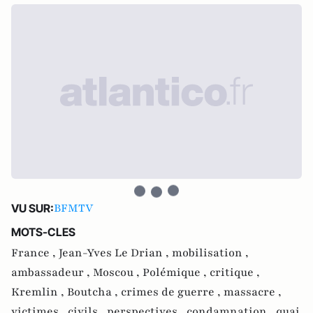
BFMTV
VU SUR:
MOTS-CLES
France ,
Jean-Yves Le Drian ,
mobilisation ,
ambassadeur ,
Moscou ,
Polémique ,
critique ,
Kremlin ,
Boutcha ,
crimes de guerre ,
massacre ,
victimes ,
civils ,
perspectives ,
condamnation ,
quai