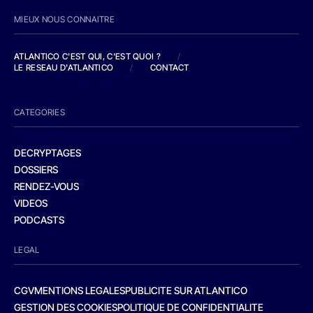
MIEUX NOUS CONNAITRE
ATLANTICO C'EST QUI, C'EST QUOI ?
/
LE RESEAU D'ATLANTICO
/
CONTACT
CATEGORIES
DECRYPTAGES
DOSSIERS
RENDEZ-VOUS
VIDEOS
PODCASTS
LEGAL
CGV
MENTIONS LEGALES
PUBLICITE SUR ATLANTICO
GESTION DES COOKIES
POLITIQUE DE CONFIDENTIALITE