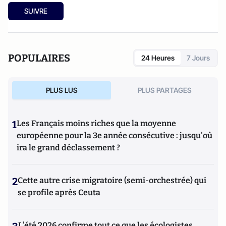
SUIVRE
POPULAIRES
24 Heures
7 Jours
PLUS LUS
PLUS PARTAGES
1
Les Français moins riches que la moyenne
européenne pour la 3e année consécutive : jusqu'où
ira le grand déclassement ?
2
Cette autre crise migratoire (semi-orchestrée) qui
se profile après Ceuta
L’été 2026 confirme tout ce que les écologistes