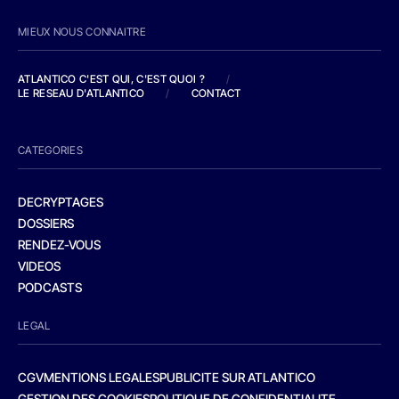
MIEUX NOUS CONNAITRE
ATLANTICO C'EST QUI, C'EST QUOI ?
/
LE RESEAU D'ATLANTICO
/
CONTACT
CATEGORIES
DECRYPTAGES
DOSSIERS
RENDEZ-VOUS
VIDEOS
PODCASTS
LEGAL
CGV
MENTIONS LEGALES
PUBLICITE SUR ATLANTICO
GESTION DES COOKIES
POLITIQUE DE CONFIDENTIALITE