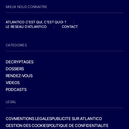
MIEUX NOUS CONNAITRE
ATLANTICO C'EST QUI, C'EST QUOI ?
/
LE RESEAU D'ATLANTICO
/
CONTACT
CATEGORIES
DECRYPTAGES
DOSSIERS
RENDEZ-VOUS
VIDEOS
PODCASTS
LEGAL
CGV
MENTIONS LEGALES
PUBLICITE SUR ATLANTICO
GESTION DES COOKIES
POLITIQUE DE CONFIDENTIALITE