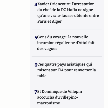
4
Xavier Driencourt : l’arrestation
du chef de la DZ Mafia ne signe
qu’une vraie-fausse détente entre
Paris et Alger
5
Gens du voyage : la nouvelle
incursion régalienne d'Attal fait
des vagues
6
Ces quatre pays asiatiques qui
misent sur l’IA pour renverser la
table
7
Et Dominique de Villepin
accoucha du villepino-
macronisme