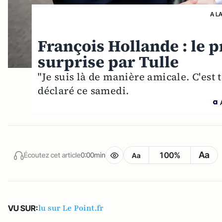
A L
François Hollande : le p
surprise par Tulle
"Je suis là de manière amicale. C'est t
déclaré ce samedi.
Aa
100%
Écoutez cet article
0:00min
Aa
lu sur Le Point.fr
VU SUR: