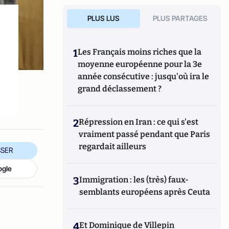
PLUS LUS
PLUS PARTAGES
1
Les Français moins riches que la
moyenne européenne pour la 3e
année consécutive : jusqu'où ira le
grand déclassement ?
2
Répression en Iran : ce qui s'est
vraiment passé pendant que Paris
regardait ailleurs
SER
ogle
3
Immigration : les (très) faux-
semblants européens après Ceuta
4
Et Dominique de Villepin