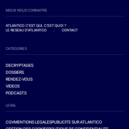
MIEUX NOUS CONNAITRE
ATLANTICO C'EST QUI, C'EST QUOI ?
/
LE RESEAU D'ATLANTICO
/
CONTACT
CATEGORIES
DECRYPTAGES
DOSSIERS
RENDEZ-VOUS
VIDEOS
PODCASTS
LEGAL
CGV
MENTIONS LEGALES
PUBLICITE SUR ATLANTICO
GESTION DES COOKIES
POLITIQUE DE CONFIDENTIALITE