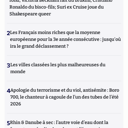
fond, Victoria Beckham fait du brukini, Cristiano
Ronaldo du bisco-fils; Suri ex Cruise joue du
Shakespeare queer
2
Les Français moins riches que la moyenne
européenne pour la 3e année consécutive : jusqu'où
ira le grand déclassement ?
3
Les villes classées les plus malheureuses du
monde
4
Apologie du terrorisme et du viol, antisémite : Boro
700, le chanteur à cagoule de l’un des tubes de l’été
2026
5
Rhin & Danube à sec : l’autre voie d’eau dont la