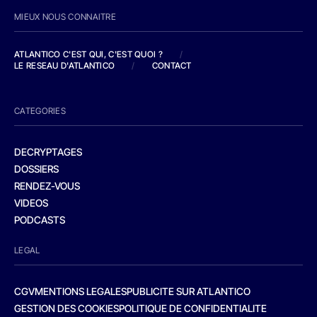
MIEUX NOUS CONNAITRE
ATLANTICO C'EST QUI, C'EST QUOI ?
/
LE RESEAU D'ATLANTICO
/
CONTACT
CATEGORIES
DECRYPTAGES
DOSSIERS
RENDEZ-VOUS
VIDEOS
PODCASTS
LEGAL
CGV
MENTIONS LEGALES
PUBLICITE SUR ATLANTICO
GESTION DES COOKIES
POLITIQUE DE CONFIDENTIALITE