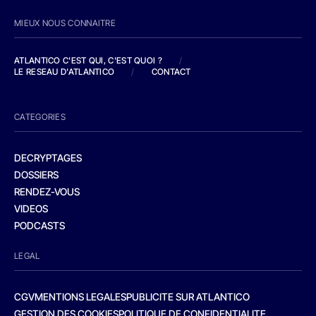
MIEUX NOUS CONNAITRE
ATLANTICO C'EST QUI, C'EST QUOI ?
/
LE RESEAU D'ATLANTICO
/
CONTACT
CATEGORIES
DECRYPTAGES
DOSSIERS
RENDEZ-VOUS
VIDEOS
PODCASTS
LEGAL
CGV
MENTIONS LEGALES
PUBLICITE SUR ATLANTICO
GESTION DES COOKIES
POLITIQUE DE CONFIDENTIALITE