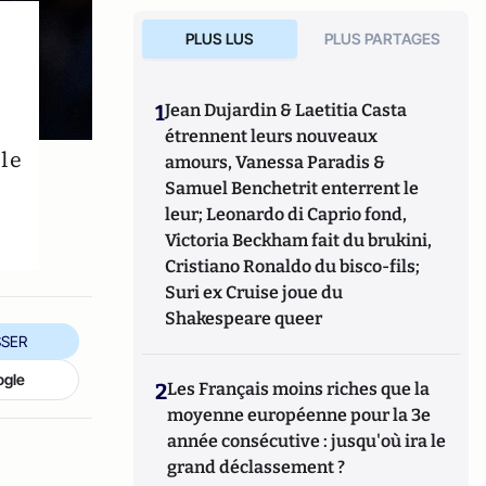
PLUS LUS
PLUS PARTAGES
1
Jean Dujardin & Laetitia Casta
étrennent leurs nouveaux
ile
amours, Vanessa Paradis &
Samuel Benchetrit enterrent le
leur; Leonardo di Caprio fond,
Victoria Beckham fait du brukini,
Cristiano Ronaldo du bisco-fils;
Suri ex Cruise joue du
Shakespeare queer
SER
ogle
2
Les Français moins riches que la
moyenne européenne pour la 3e
année consécutive : jusqu'où ira le
grand déclassement ?