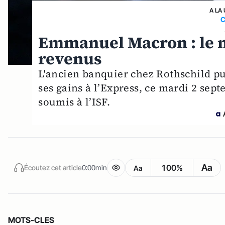
A LA
C
Emmanuel Macron : le n
revenus
L'ancien banquier chez Rothschild pui
ses gains à l’Express, ce mardi 2 sept
soumis à l’ISF.
Aa
100%
Écoutez cet article
0:00min
Aa
MOTS-CLES