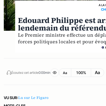
A LA
CH
Edouard Philippe est ar
lendemain du référend
Le Premier ministre effectue un dépl
forces politiques locales et pour évoq
Aa
100%
Écoutez cet article
0:00min
Aa
Lu sur Le Figaro
VU SUR:
MOTS-CLES