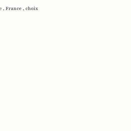
e ,
France ,
choix