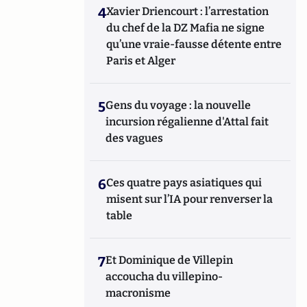
4
Xavier Driencourt : l’arrestation
du chef de la DZ Mafia ne signe
qu’une vraie-fausse détente entre
Paris et Alger
5
Gens du voyage : la nouvelle
incursion régalienne d'Attal fait
des vagues
6
Ces quatre pays asiatiques qui
misent sur l’IA pour renverser la
table
7
Et Dominique de Villepin
accoucha du villepino-
macronisme