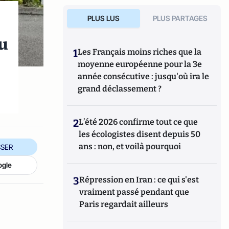
PLUS LUS
PLUS PARTAGES
au
1
Les Français moins riches que la
moyenne européenne pour la 3e
année consécutive : jusqu'où ira le
grand déclassement ?
2
L’été 2026 confirme tout ce que
les écologistes disent depuis 50
ans : non, et voilà pourquoi
SER
ogle
3
Répression en Iran : ce qui s'est
vraiment passé pendant que
Paris regardait ailleurs