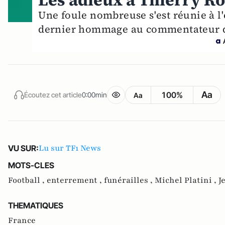
Les adieux à Thierry R
Une foule nombreuse s'est réunie à l'
dernier hommage au commentateur 
Aa
100%
Écoutez cet article
0:00min
Aa
Lu sur TF1 News
VU SUR:
MOTS-CLES
Football ,
enterrement ,
funérailles ,
Michel Platini ,
J
THEMATIQUES
France