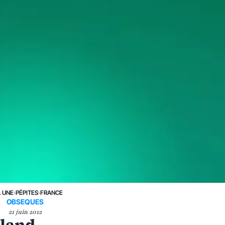
A UNE
›
PÉPITES
›
FRANCE
OBSEQUES
21 juin 2012